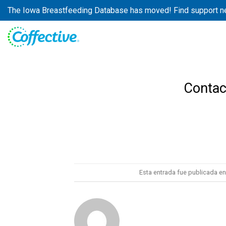
Skip
The Iowa Breastfeeding Database has moved! Find support n
to
content
Contact
Esta entrada fue publicada en